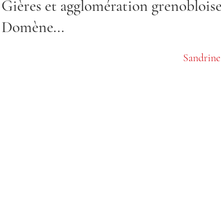
Gières et agglomération grenobloise
Domène...
Sandrine